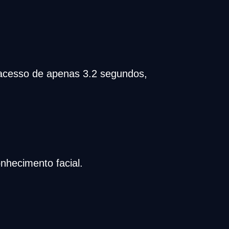
acesso de apenas 3.2 segundos,
nhecimento facial.