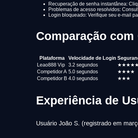
Recuperação de senha instantânea: Cliqu
Problemas de acesso resolvidos: Consult
Login bloqueado: Verifique seu e-mail pa
Comparação com 
Plataforma
Velocidade de Login
Seguran
Leao888 Vip
3.2 segundos
★★★★
Competidor A
5.0 segundos
★★★★
Competidor B
4.0 segundos
★★★
Experiência de Us
Usuário João S. (registrado em março