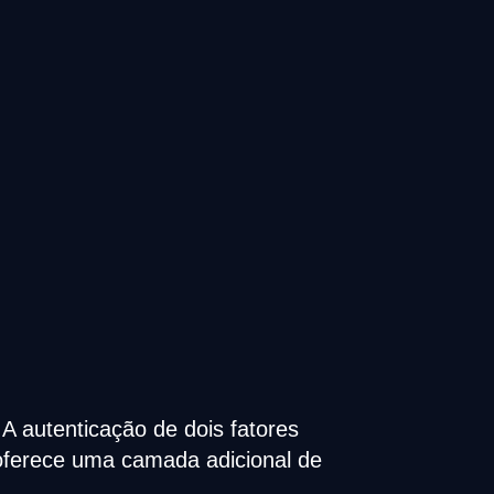
 A autenticação de dois fatores
 oferece uma camada adicional de