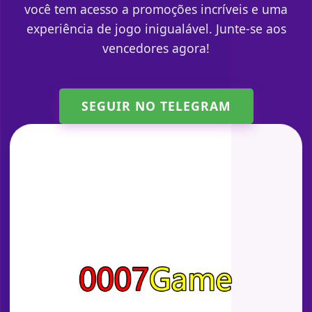
você tem acesso a promoções incríveis e uma
experiência de jogo inigualável. Junte-se aos
vencedores agora!
SEGUIR NO TELEGRAM