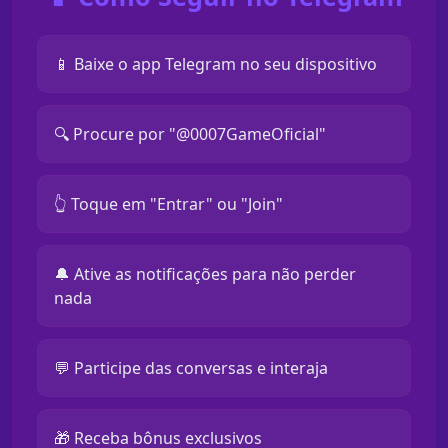
📱 Baixe o app Telegram no seu dispositivo
🔍 Procure por "@0007GameOficial"
👆 Toque em "Entrar" ou "Join"
🔔 Ative as notificações para não perder
nada
💬 Participe das conversas e interaja
🎁 Receba bônus exclusivos