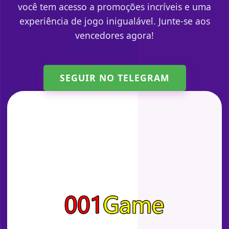
você tem acesso a promoções incríveis e uma
experiência de jogo inigualável. Junte-se aos
vencedores agora!
SEGUIR NO TELEGRAM