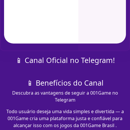
📱 Canal Oficial no Telegram!
📱 Benefícios do Canal
Descubra as vantagens de seguir a 001Game no
Telegram
Todo usuário deseja uma vida simples e divertida — a
001Game cria uma plataforma justa e confiável para
alcançar isso com os jogos da 001Game Brasil .