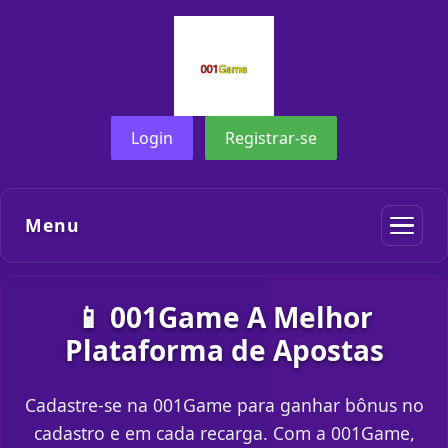
Login
Registrar-se
Menu
📱 001Game A Melhor
Plataforma de Apostas
Cadastre-se na 001Game para ganhar bônus no
cadastro e em cada recarga. Com a 001Game,