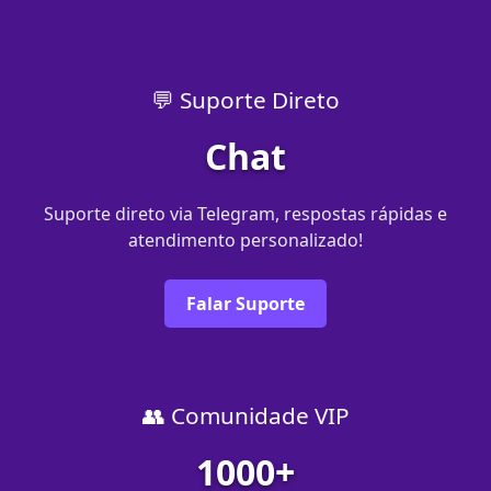
💬 Suporte Direto
Chat
Suporte direto via Telegram, respostas rápidas e
atendimento personalizado!
Falar Suporte
👥 Comunidade VIP
1000+