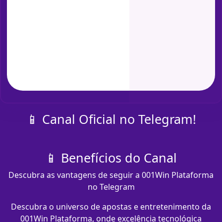
📱 Canal Oficial no Telegram!
📱 Benefícios do Canal
Descubra as vantagens de seguir a 001Win Plataforma
no Telegram
Descubra o universo de apostas e entretenimento da
001Win Plataforma, onde excelência tecnológica