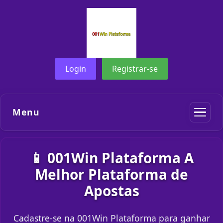
Login
Registrar-se
Menu
📱 001Win Plataforma A
Melhor Plataforma de
Apostas
Cadastre-se na 001Win Plataforma para ganhar