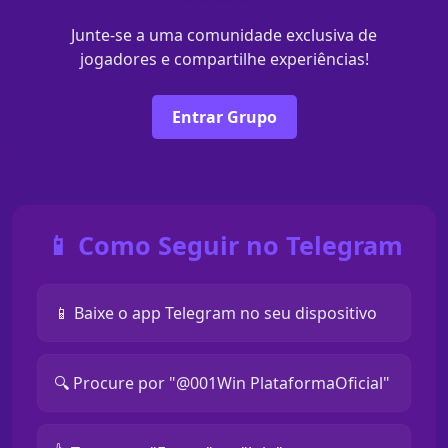
Junte-se a uma comunidade exclusiva de
jogadores e compartilhe experiências!
Entrar Grupo
📱 Como Seguir no Telegram
📱 Baixe o app Telegram no seu dispositivo
🔍 Procure por "@001Win PlataformaOficial"