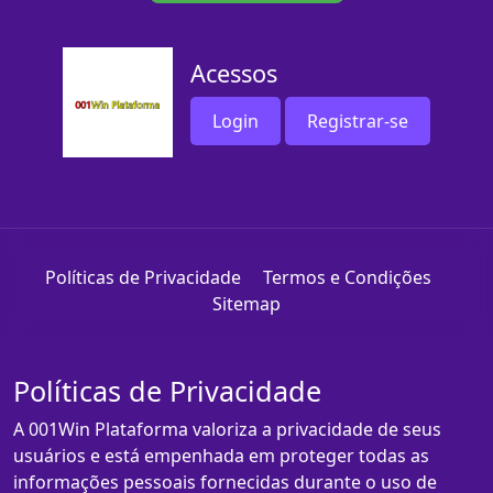
Acessos
Login
Registrar-se
Políticas de Privacidade
Termos e Condições
Sitemap
Políticas de Privacidade
A 001Win Plataforma valoriza a privacidade de seus
usuários e está empenhada em proteger todas as
informações pessoais fornecidas durante o uso de