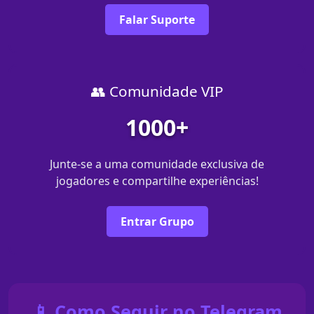
Falar Suporte
👥 Comunidade VIP
1000+
Junte-se a uma comunidade exclusiva de
jogadores e compartilhe experiências!
Entrar Grupo
📱 Como Seguir no Telegram