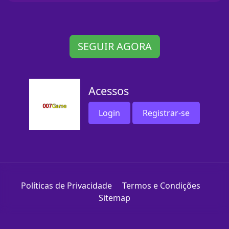
SEGUIR AGORA
Acessos
Login
Registrar-se
Políticas de Privacidade
Termos e Condições
Sitemap