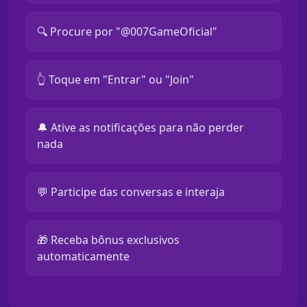
🔍 Procure por "@007GameOficial"
👆 Toque em "Entrar" ou "Join"
🔔 Ative as notificações para não perder
nada
💬 Participe das conversas e interaja
🎁 Receba bônus exclusivos
automaticamente