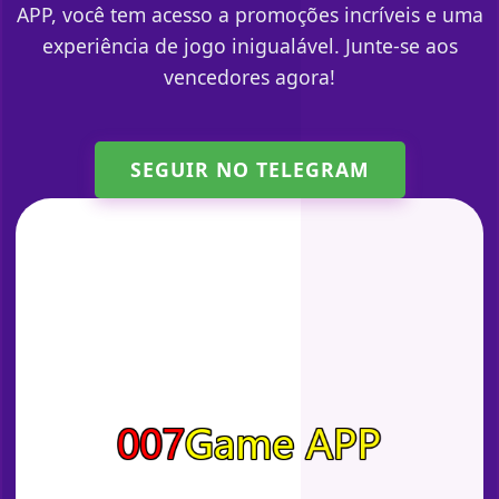
APP, você tem acesso a promoções incríveis e uma
experiência de jogo inigualável. Junte-se aos
vencedores agora!
SEGUIR NO TELEGRAM