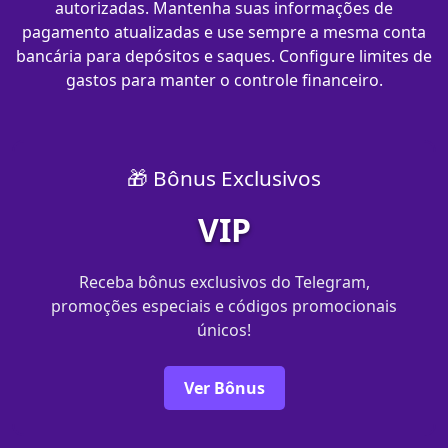
autorizadas. Mantenha suas informações de
pagamento atualizadas e use sempre a mesma conta
bancária para depósitos e saques. Configure limites de
gastos para manter o controle financeiro.
🎁 Bônus Exclusivos
VIP
Receba bônus exclusivos do Telegram,
promoções especiais e códigos promocionais
únicos!
Ver Bônus