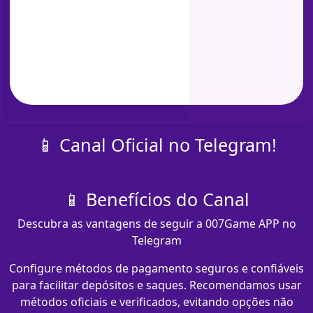
📱 Canal Oficial no Telegram!
📱 Benefícios do Canal
Descubra as vantagens de seguir a 007Game APP no
Telegram
Configure métodos de pagamento seguros e confiáveis
para facilitar depósitos e saques. Recomendamos usar
métodos oficiais e verificados, evitando opções não