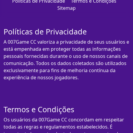
Políticas de Privacidade
Termos e Condições
Sitemap
Políticas de Privacidade
A 007Game CC valoriza a privacidade de seus usuários e
está empenhada em proteger todas as informações
pessoais fornecidas durante o uso de nossos canais de
comunicação. Todos os dados coletados são utilizados
exclusivamente para fins de melhoria contínua da
experiência de nossos jogadores.
Termos e Condições
Os usuários da 007Game CC concordam em respeitar
todas as regras e regulamentos estabelecidos. É