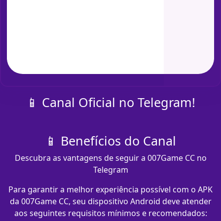
📱 Canal Oficial no Telegram!
📱 Benefícios do Canal
Descubra as vantagens de seguir a 007Game CC no
Telegram
Para garantir a melhor experiência possível com o APK
da 007Game CC, seu dispositivo Android deve atender
aos seguintes requisitos mínimos e recomendados: