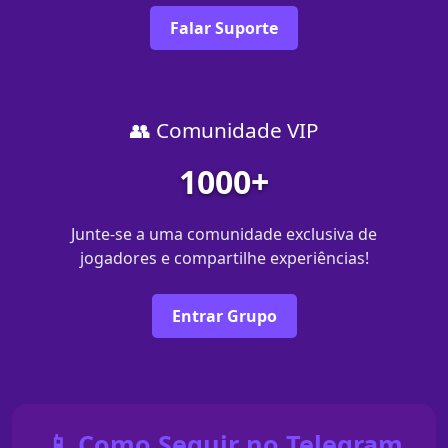
Falar Suporte
👥 Comunidade VIP
1000+
Junte-se a uma comunidade exclusiva de
jogadores e compartilhe experiências!
Entrar Grupo
📱 Como Seguir no Telegram