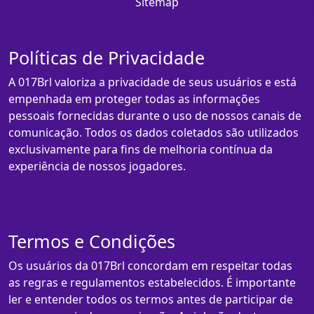
Sitemap
Políticas de Privacidade
A 017Brl valoriza a privacidade de seus usuários e está
empenhada em proteger todas as informações
pessoais fornecidas durante o uso de nossos canais de
comunicação. Todos os dados coletados são utilizados
exclusivamente para fins de melhoria contínua da
experiência de nossos jogadores.
Termos e Condições
Os usuários da 017Brl concordam em respeitar todas
as regras e regulamentos estabelecidos. É importante
ler e entender todos os termos antes de participar de