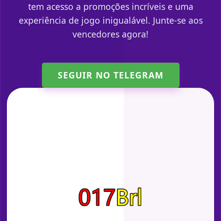
tem acesso a promoções incríveis e uma
experiência de jogo inigualável. Junte-se aos
vencedores agora!
SEGUIR NO TELEGRAM