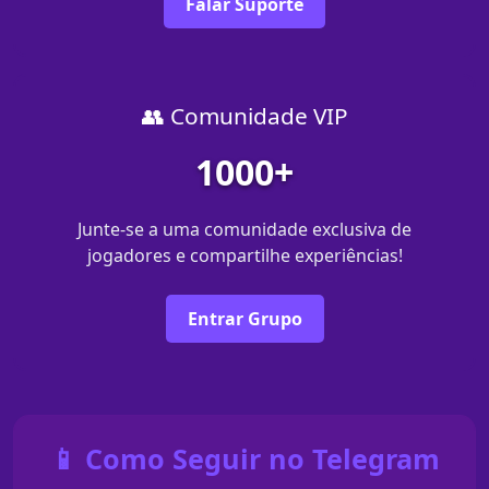
Falar Suporte
👥 Comunidade VIP
1000+
Junte-se a uma comunidade exclusiva de
jogadores e compartilhe experiências!
Entrar Grupo
📱 Como Seguir no Telegram