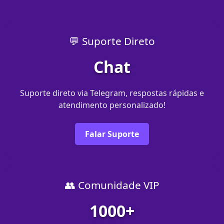
💬 Suporte Direto
Chat
Suporte direto via Telegram, respostas rápidas e
atendimento personalizado!
Falar Suporte
👥 Comunidade VIP
1000+