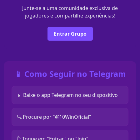
Junte-se a uma comunidade exclusiva de
jogadores e compartilhe experiências!
Entrar Grupo
📱 Como Seguir no Telegram
📱 Baixe o app Telegram no seu dispositivo
🔍 Procure por "@10WinOficial"
👆 Toque em "Entrar" ou "Join"