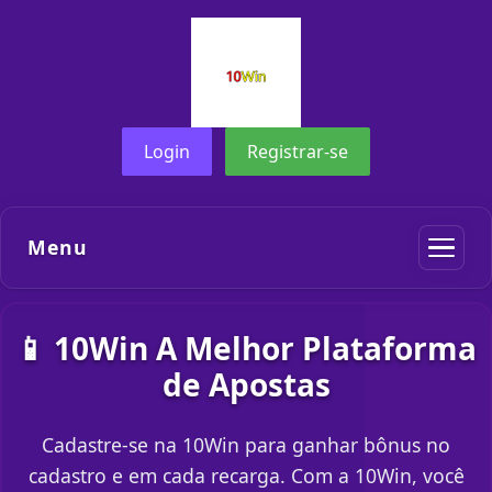
Login
Registrar-se
Menu
📱 10Win A Melhor Plataforma
de Apostas
Cadastre-se na 10Win para ganhar bônus no
cadastro e em cada recarga. Com a 10Win, você