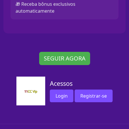
🎁 Receba bônus exclusivos
automaticamente
SEGUIR AGORA
Acessos
Login
Registrar-se