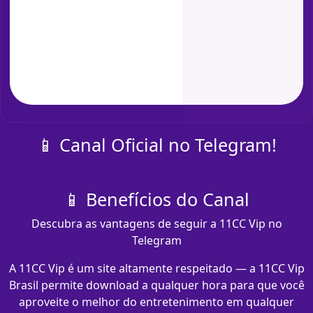
📱 Canal Oficial no Telegram!
📱 Benefícios do Canal
Descubra as vantagens de seguir a 11CC Vip no
Telegram
A 11CC Vip é um site altamente respeitado — a 11CC Vip
Brasil permite download a qualquer hora para que você
aproveite o melhor do entretenimento em qualquer