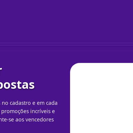
r
postas
 no cadastro e em cada
 promoções incríveis e
unte-se aos vencedores