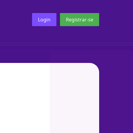
Login
Registrar-se