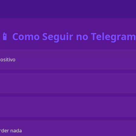
📱 Como Seguir no Telegram
ositivo
erder nada