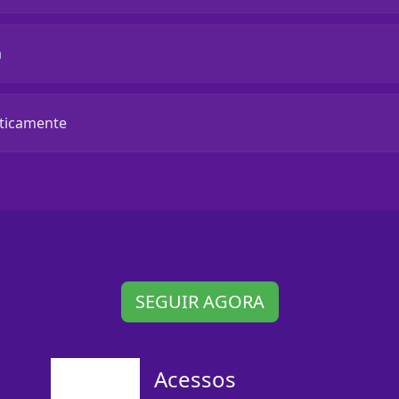
a
aticamente
SEGUIR AGORA
Acessos