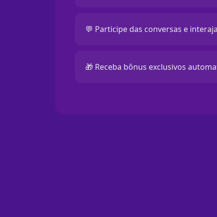
💬 Participe das conversas e interaj
🎁 Receba bônus exclusivos autom