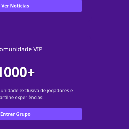
Ver Notícias
Comunidade VIP
1000+
unidade exclusiva de jogadores e
rtilhe experiências!
Entrar Grupo