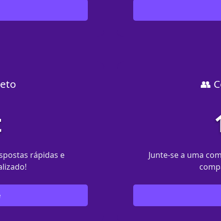
reto
👥 
t
espostas rápidas e
Junte-se a uma com
lizado!
compa
e