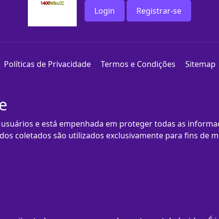
Login
Registrar-se
Políticas de Privacidade
Termos e Condições
Sitemap
de
s usuários e está empenhada em proteger todas as informa
os coletados são utilizados exclusivamente para fins de m