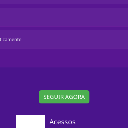
a
aticamente
SEGUIR AGORA
Acessos