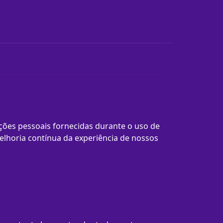
ções pessoais fornecidas durante o uso de
elhoria contínua da experiência de nossos