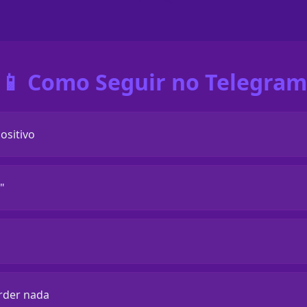
📱 Como Seguir no Telegram
ositivo
"
erder nada