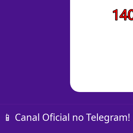
📱 Canal Oficial no Telegram!