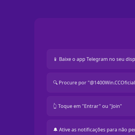
📱 Baixe o app Telegram no seu disp
🔍 Procure por "@1400Win.CCOficial
👆 Toque em "Entrar" ou "Join"
🔔 Ative as notificações para não p