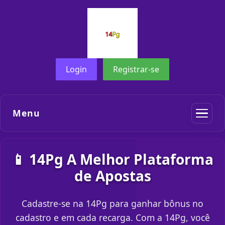
Login
Registrar-se
Menu
📱 14Pg A Melhor Plataforma
de Apostas
Cadastre-se na 14Pg para ganhar bônus no
cadastro e em cada recarga. Com a 14Pg, você