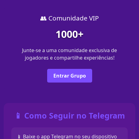
👥 Comunidade VIP
1000+
Junte-se a uma comunidade exclusiva de
jogadores e compartilhe experiências!
Entrar Grupo
📱 Como Seguir no Telegram
📱 Baixe o app Telegram no seu dispositivo