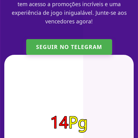
tem acesso a promoções incríveis e uma
experiência de jogo inigualável. Junte-se aos
vencedores agora!
SEGUIR NO TELEGRAM