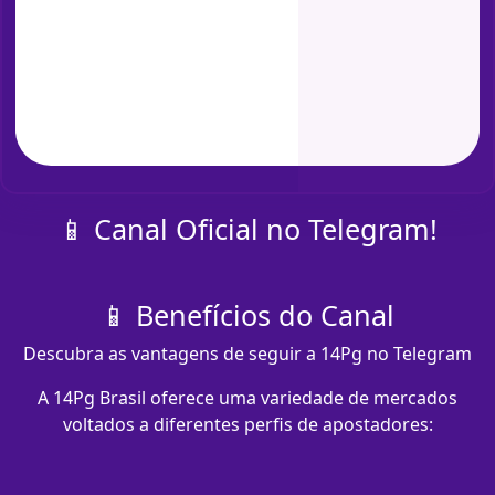
📱 Canal Oficial no Telegram!
📱 Benefícios do Canal
Descubra as vantagens de seguir a 14Pg no Telegram
A 14Pg Brasil oferece uma variedade de mercados
voltados a diferentes perfis de apostadores: