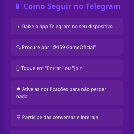
📱 Como Seguir no Telegram
📱 Baixe o app Telegram no seu dispositivo
🔍 Procure por "@159 GameOficial"
👆 Toque em "Entrar" ou "Join"
🔔 Ative as notificações para não perder
nada
💬 Participe das conversas e interaja