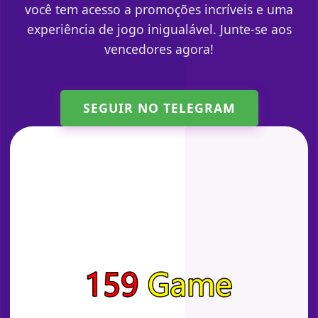
você tem acesso a promoções incríveis e uma
experiência de jogo inigualável. Junte-se aos
vencedores agora!
SEGUIR NO TELEGRAM