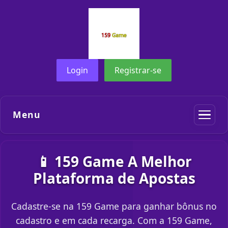
Login
Registrar-se
Menu
📱 159 Game A Melhor
Plataforma de Apostas
Cadastre-se na 159 Game para ganhar bônus no
cadastro e em cada recarga. Com a 159 Game,