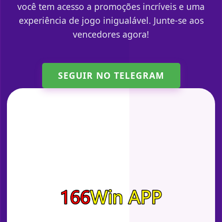
você tem acesso a promoções incríveis e uma
experiência de jogo inigualável. Junte-se aos
vencedores agora!
SEGUIR NO TELEGRAM