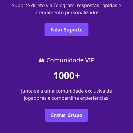
Suporte direto via Telegram, respostas rápidas e
atendimento personalizado!
Falar Suporte
👥 Comunidade VIP
1000+
Junte-se a uma comunidade exclusiva de
jogadores e compartilhe experiências!
Entrar Grupo