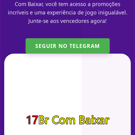
Com Baixar, você tem acesso a promoções
incríveis e uma experiência de jogo inigualável.
Junte-se aos vencedores agora!
SEGUIR NO TELEGRAM