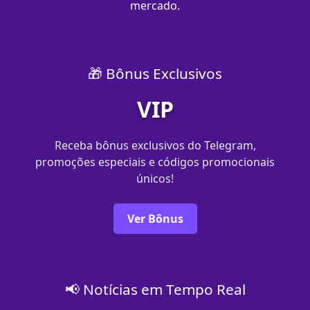
mercado.
🎁 Bônus Exclusivos
VIP
Receba bônus exclusivos do Telegram,
promoções especiais e códigos promocionais
únicos!
Ver Bônus
📢 Notícias em Tempo Real