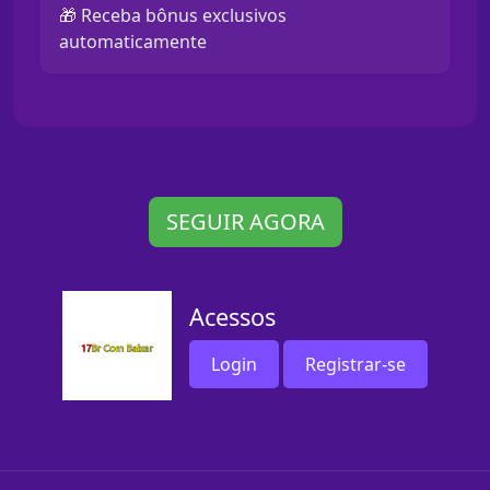
🎁 Receba bônus exclusivos
automaticamente
SEGUIR AGORA
Acessos
Login
Registrar-se