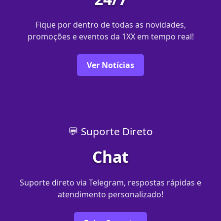
Fique por dentro de todas as novidades,
promoções e eventos da 1XX em tempo real!
Ver Notícias
💬 Suporte Direto
Chat
Suporte direto via Telegram, respostas rápidas e
atendimento personalizado!