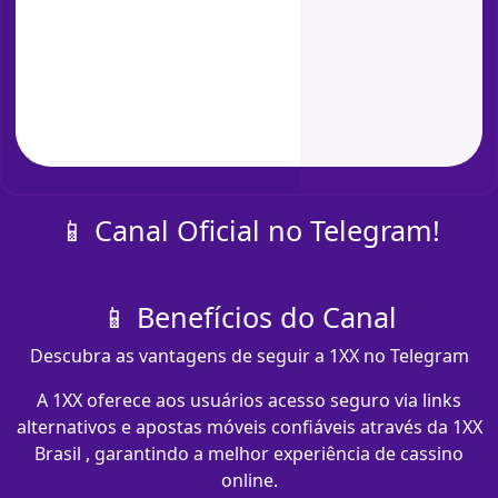
📱 Canal Oficial no Telegram!
📱 Benefícios do Canal
Descubra as vantagens de seguir a 1XX no Telegram
A 1XX oferece aos usuários acesso seguro via links
alternativos e apostas móveis confiáveis através da 1XX
Brasil , garantindo a melhor experiência de cassino
online.