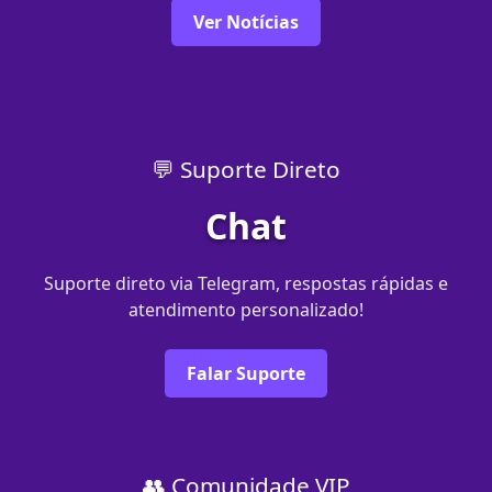
Ver Notícias
💬 Suporte Direto
Chat
Suporte direto via Telegram, respostas rápidas e
atendimento personalizado!
Falar Suporte
👥 Comunidade VIP