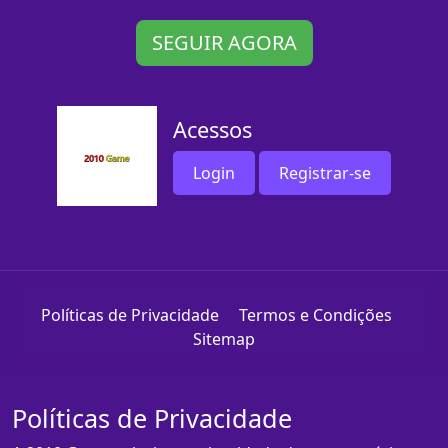
SEGUIR AGORA
Acessos
Login
Registrar-se
Políticas de Privacidade
Termos e Condições
Sitemap
Políticas de Privacidade