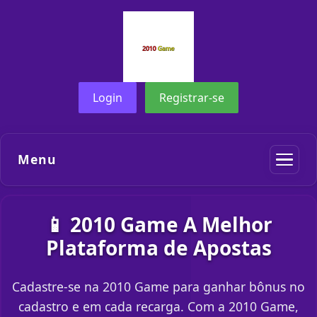
Login
Registrar-se
Menu
📱 2010 Game A Melhor
Plataforma de Apostas
Cadastre-se na 2010 Game para ganhar bônus no
cadastro e em cada recarga. Com a 2010 Game,