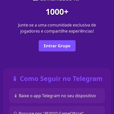
1000+
Junte-se a uma comunidade exclusiva de
jogadores e compartilhe experiências!
Entrar Grupo
📱 Como Seguir no Telegram
📱 Baixe o app Telegram no seu dispositivo
🔍 Procure por "@2010 GameOficial"