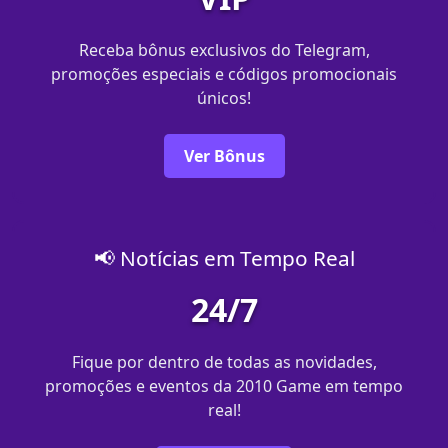
Receba bônus exclusivos do Telegram,
promoções especiais e códigos promocionais
únicos!
Ver Bônus
📢 Notícias em Tempo Real
24/7
Fique por dentro de todas as novidades,
promoções e eventos da 2010 Game em tempo
real!