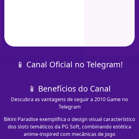
📱 Canal Oficial no Telegram!
📱 Benefícios do Canal
Descubra as vantagens de seguir a 2010 Game no
Telegram
Bikini Paradise exemplifica o design visual característico
dos slots temáticos da PG Soft, combinando estética
anime-inspired com mecânicas de jogo