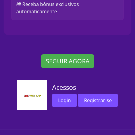
🎁 Receba bônus exclusivos
automaticamente
SEGUIR AGORA
Acessos
Login
Registrar-se