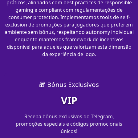
práticos, alinhados com best practices de responsible
gaming e compliant com regulamentações de
consumer protection. Implementamos tools de self-
exclusion de promoções para jogadores que preferem
ambiente sem bônus, respeitando autonomy individual
enquanto mantemos framework de incentivos
disponível para aqueles que valorizam esta dimensão
da experiência de jogo.
🎁 Bônus Exclusivos
VIP
Receba bônus exclusivos do Telegram,
promoções especiais e códigos promocionais
únicos!