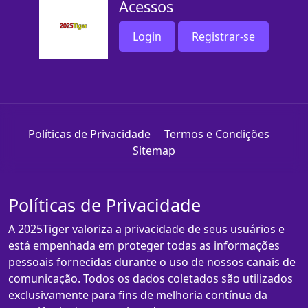
Acessos
Login
Registrar-se
Políticas de Privacidade
Termos e Condições
Sitemap
Políticas de Privacidade
A 2025Tiger valoriza a privacidade de seus usuários e
está empenhada em proteger todas as informações
pessoais fornecidas durante o uso de nossos canais de
comunicação. Todos os dados coletados são utilizados
exclusivamente para fins de melhoria contínua da