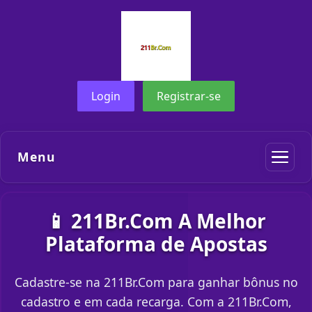
Login
Registrar-se
Menu
📱 211Br.Com A Melhor
Plataforma de Apostas
Cadastre-se na 211Br.Com para ganhar bônus no
cadastro e em cada recarga. Com a 211Br.Com,