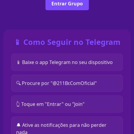
Entrar Grupo
📱 Como Seguir no Telegram
📱 Baixe o app Telegram no seu dispositivo
🔍 Procure por "@211Br.ComOficial"
👆 Toque em "Entrar" ou "Join"
🔔 Ative as notificações para não perder
nada