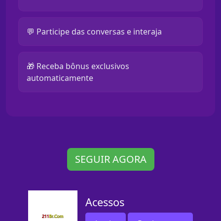
💬 Participe das conversas e interaja
🎁 Receba bônus exclusivos
automaticamente
SEGUIR AGORA
Acessos