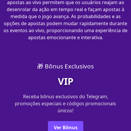
apostas ao vivo permitem que os usuários reajam ao
desenrolar da ação em tempo real e façam apostas à
medida que o jogo avança. As probabilidades e as
opções de apostas podem mudar rapidamente durante
os eventos ao vivo, proporcionando uma experiência de
apostas emocionante e interativa.
🎁 Bônus Exclusivos
VIP
Receba bônus exclusivos do Telegram,
promoções especiais e códigos promocionais
únicos!
Ver Bônus