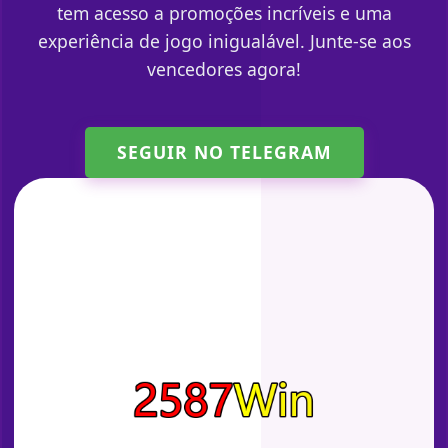
tem acesso a promoções incríveis e uma
experiência de jogo inigualável. Junte-se aos
vencedores agora!
SEGUIR NO TELEGRAM