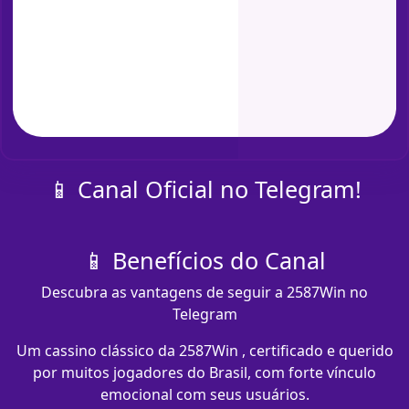
📱 Canal Oficial no Telegram!
📱 Benefícios do Canal
Descubra as vantagens de seguir a 2587Win no
Telegram
Um cassino clássico da 2587Win , certificado e querido
por muitos jogadores do Brasil, com forte vínculo
emocional com seus usuários.