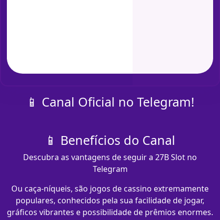
📱 Canal Oficial no Telegram!
📱 Benefícios do Canal
Descubra as vantagens de seguir a 27B Slot no
Telegram
Ou caça-níqueis, são jogos de cassino extremamente
populares, conhecidos pela sua facilidade de jogar,
gráficos vibrantes e possibilidade de prêmios enormes.