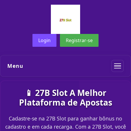
Login
Registrar-se
Menu
📱 27B Slot A Melhor
Plataforma de Apostas
Cadastre-se na 27B Slot para ganhar bônus no
cadastro e em cada recarga. Com a 27B Slot, você