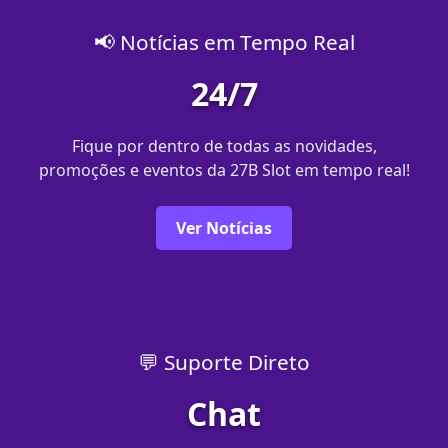
📢 Notícias em Tempo Real
24/7
Fique por dentro de todas as novidades,
promoções e eventos da 27B Slot em tempo real!
Ver Notícias
💬 Suporte Direto
Chat