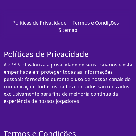
Políticas de Privacidade
Termos e Condições
Sitemap
Políticas de Privacidade
A 27B Slot valoriza a privacidade de seus usuários e está
empenhada em proteger todas as informações
pessoais fornecidas durante o uso de nossos canais de
comunicação. Todos os dados coletados são utilizados
exclusivamente para fins de melhoria contínua da
experiência de nossos jogadores.
Termos e Condições