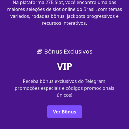
Na plataforma 27B Slot, você encontra uma das
maiores seleções de slot online do Brasil, com temas
variados, rodadas bônus, jackpots progressivos e
recursos interativos.
🎁 Bônus Exclusivos
VIP
Receba bônus exclusivos do Telegram,
promoções especiais e códigos promocionais
únicos!
Ver Bônus