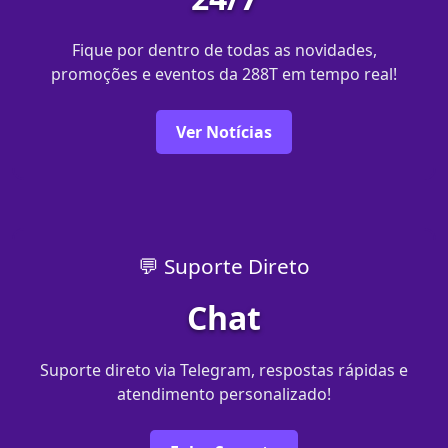
Fique por dentro de todas as novidades,
promoções e eventos da 288T em tempo real!
Ver Notícias
💬 Suporte Direto
Chat
Suporte direto via Telegram, respostas rápidas e
atendimento personalizado!