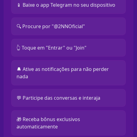
📱 Baixe o app Telegram no seu dispositivo
🔍 Procure por "@2NNOficial"
👆 Toque em "Entrar" ou "Join"
🔔 Ative as notificações para não perder
nada
💬 Participe das conversas e interaja
🎁 Receba bônus exclusivos
automaticamente