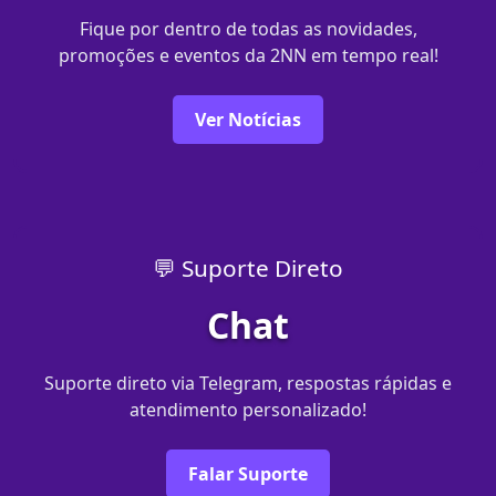
Fique por dentro de todas as novidades,
promoções e eventos da 2NN em tempo real!
Ver Notícias
💬 Suporte Direto
Chat
Suporte direto via Telegram, respostas rápidas e
atendimento personalizado!
Falar Suporte