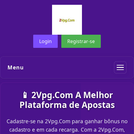
Login
Registrar-se
Menu
📱 2Vpg.Com A Melhor
Plataforma de Apostas
Cadastre-se na 2Vpg.Com para ganhar bônus no
cadastro e em cada recarga. Com a 2Vpg.Com,