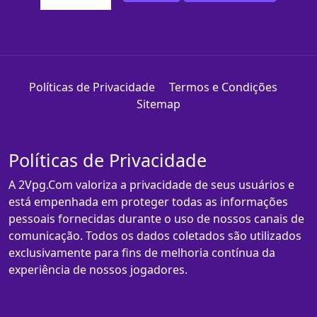
Políticas de Privacidade
Termos e Condições
Sitemap
Políticas de Privacidade
A 2Vpg.Com valoriza a privacidade de seus usuários e
está empenhada em proteger todas as informações
pessoais fornecidas durante o uso de nossos canais de
comunicação. Todos os dados coletados são utilizados
exclusivamente para fins de melhoria contínua da
experiência de nossos jogadores.