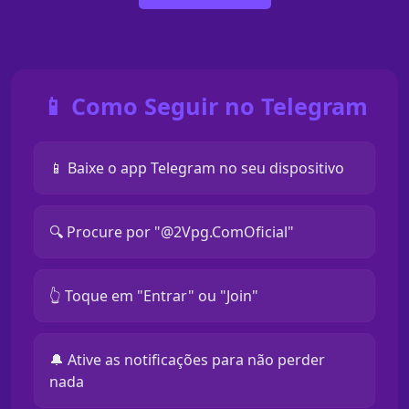
📱 Como Seguir no Telegram
📱 Baixe o app Telegram no seu dispositivo
🔍 Procure por "@2Vpg.ComOficial"
👆 Toque em "Entrar" ou "Join"
🔔 Ative as notificações para não perder
nada