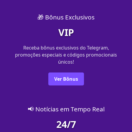
🎁 Bônus Exclusivos
VIP
Receba bônus exclusivos do Telegram,
promoções especiais e códigos promocionais
únicos!
Ver Bônus
📢 Notícias em Tempo Real
24/7