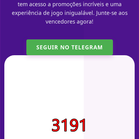
tem acesso a promoções incríveis e uma
experiência de jogo inigualável. Junte-se aos
vencedores agora!
SEGUIR NO TELEGRAM