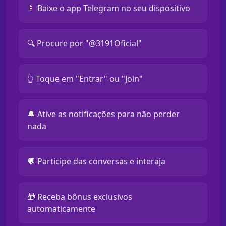
📱 Baixe o app Telegram no seu dispositivo
🔍 Procure por "@3191Oficial"
👆 Toque em "Entrar" ou "Join"
🔔 Ative as notificações para não perder
nada
💬 Participe das conversas e interaja
🎁 Receba bônus exclusivos
automaticamente