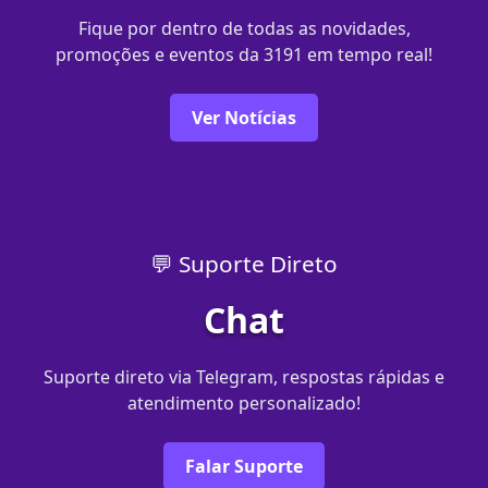
Fique por dentro de todas as novidades,
promoções e eventos da 3191 em tempo real!
Ver Notícias
💬 Suporte Direto
Chat
Suporte direto via Telegram, respostas rápidas e
atendimento personalizado!
Falar Suporte