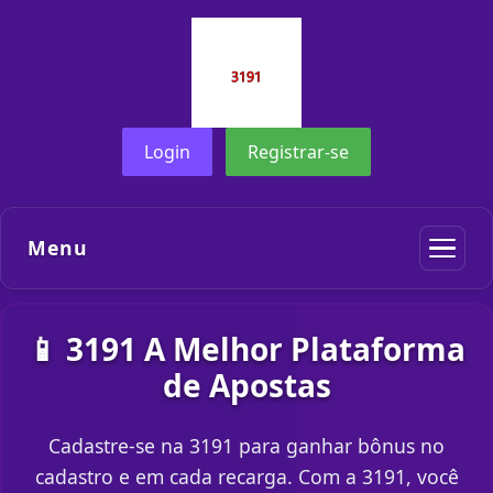
Login
Registrar-se
Menu
📱 3191 A Melhor Plataforma
de Apostas
Cadastre-se na 3191 para ganhar bônus no
cadastro e em cada recarga. Com a 3191, você