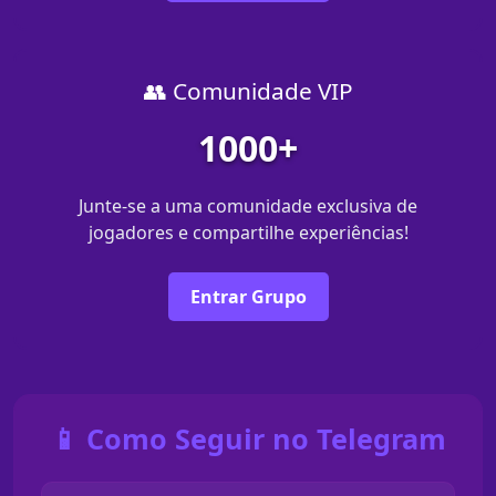
👥 Comunidade VIP
1000+
Junte-se a uma comunidade exclusiva de
jogadores e compartilhe experiências!
Entrar Grupo
📱 Como Seguir no Telegram