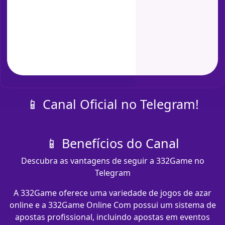
📱 Canal Oficial no Telegram!
📱 Benefícios do Canal
Descubra as vantagens de seguir a 332Game no
Telegram
A 332Game oferece uma variedade de jogos de azar
online e a 332Game Online Com possui um sistema de
apostas profissional, incluindo apostas em eventos