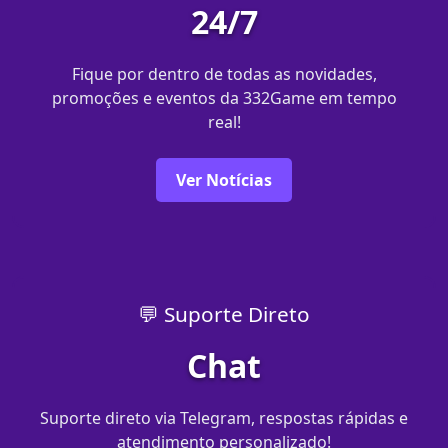
24/7
Fique por dentro de todas as novidades,
promoções e eventos da 332Game em tempo
real!
Ver Notícias
💬 Suporte Direto
Chat
Suporte direto via Telegram, respostas rápidas e
atendimento personalizado!