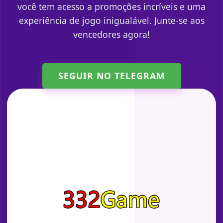
você tem acesso a promoções incríveis e uma
experiência de jogo inigualável. Junte-se aos
vencedores agora!
SEGUIR NO TELEGRAM