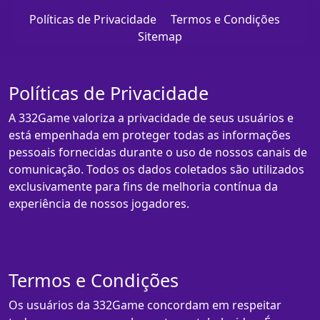
Políticas de Privacidade
Termos e Condições
Sitemap
Políticas de Privacidade
A 332Game valoriza a privacidade de seus usuários e
está empenhada em proteger todas as informações
pessoais fornecidas durante o uso de nossos canais de
comunicação. Todos os dados coletados são utilizados
exclusivamente para fins de melhoria contínua da
experiência de nossos jogadores.
Termos e Condições
Os usuários da 332Game concordam em respeitar