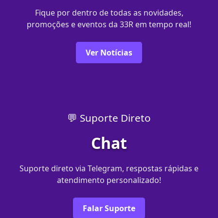
Fique por dentro de todas as novidades,
promoções e eventos da 33R em tempo real!
Ver Notícias
💬 Suporte Direto
Chat
Suporte direto via Telegram, respostas rápidas e
atendimento personalizado!
Falar Suporte