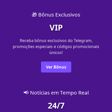
🎁 Bônus Exclusivos
VIP
Receba bônus exclusivos do Telegram,
promoções especiais e códigos promocionais
únicos!
Ver Bônus
📢 Notícias em Tempo Real
24/7