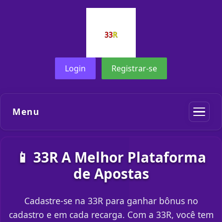
Login
Registrar-se
Menu
📱 33R A Melhor Plataforma
de Apostas
Cadastre-se na 33R para ganhar bônus no
cadastro e em cada recarga. Com a 33R, você tem