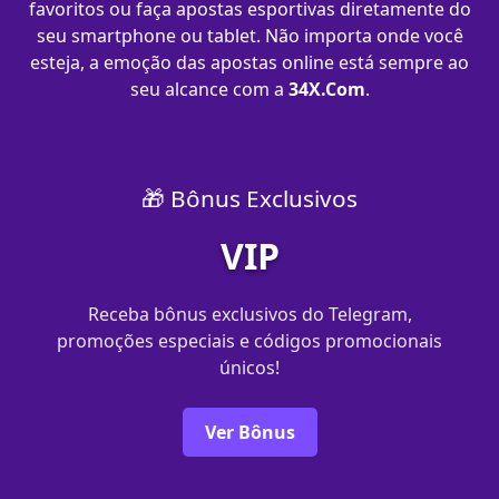
favoritos ou faça apostas esportivas diretamente do
seu smartphone ou tablet. Não importa onde você
esteja, a emoção das apostas online está sempre ao
seu alcance com a
34X.Com
.
🎁 Bônus Exclusivos
VIP
Receba bônus exclusivos do Telegram,
promoções especiais e códigos promocionais
únicos!
Ver Bônus