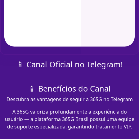
📱 Canal Oficial no Telegram!
📱 Benefícios do Canal
Descubra as vantagens de seguir a 365G no Telegram
A 365G valoriza profundamente a experiência do
usuário — a plataforma 365G Brasil possui uma equipe
de suporte especializada, garantindo tratamento VIP.