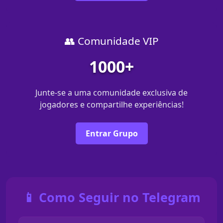
👥 Comunidade VIP
1000+
Junte-se a uma comunidade exclusiva de
jogadores e compartilhe experiências!
Entrar Grupo
📱 Como Seguir no Telegram