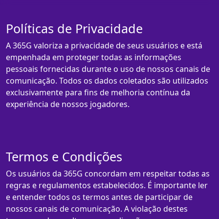
Políticas de Privacidade
A 365G valoriza a privacidade de seus usuários e está
empenhada em proteger todas as informações
pessoais fornecidas durante o uso de nossos canais de
comunicação. Todos os dados coletados são utilizados
exclusivamente para fins de melhoria contínua da
experiência de nossos jogadores.
Termos e Condições
Os usuários da 365G concordam em respeitar todas as
regras e regulamentos estabelecidos. É importante ler
e entender todos os termos antes de participar de
nossos canais de comunicação. A violação destes