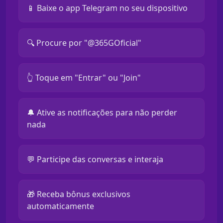
📱 Baixe o app Telegram no seu dispositivo
🔍 Procure por "@365GOficial"
👆 Toque em "Entrar" ou "Join"
🔔 Ative as notificações para não perder
nada
💬 Participe das conversas e interaja
🎁 Receba bônus exclusivos
automaticamente