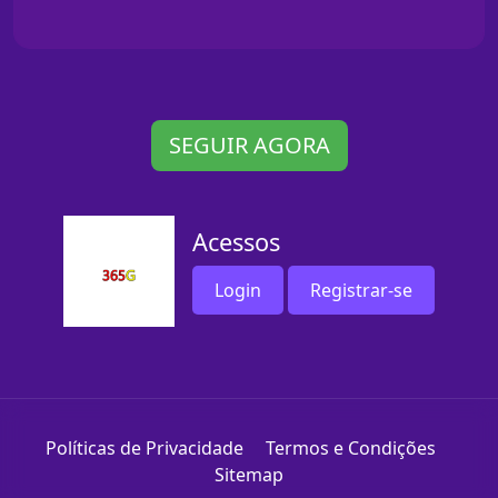
SEGUIR AGORA
Acessos
Login
Registrar-se
Políticas de Privacidade
Termos e Condições
Sitemap