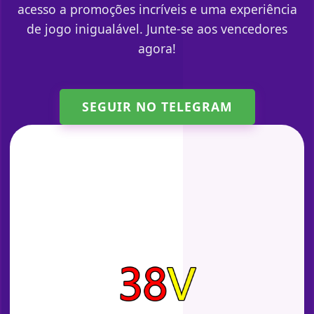
acesso a promoções incríveis e uma experiência
de jogo inigualável. Junte-se aos vencedores
agora!
SEGUIR NO TELEGRAM