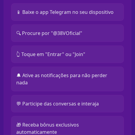
📱 Baixe o app Telegram no seu dispositivo
🔍 Procure por "@38VOficial"
👆 Toque em "Entrar" ou "Join"
🔔 Ative as notificações para não perder
nada
💬 Participe das conversas e interaja
🎁 Receba bônus exclusivos
automaticamente