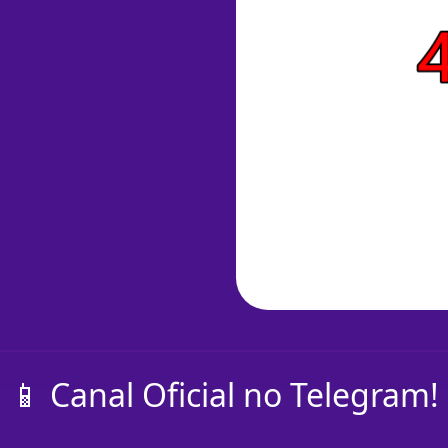
📱 Canal Oficial no Telegram!