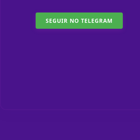
SEGUIR NO TELEGRAM