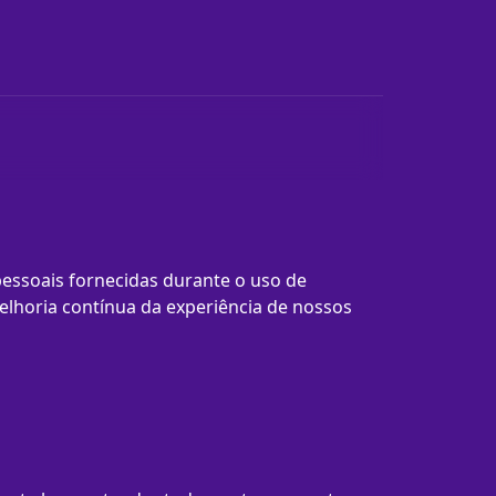
pessoais fornecidas durante o uso de
elhoria contínua da experiência de nossos