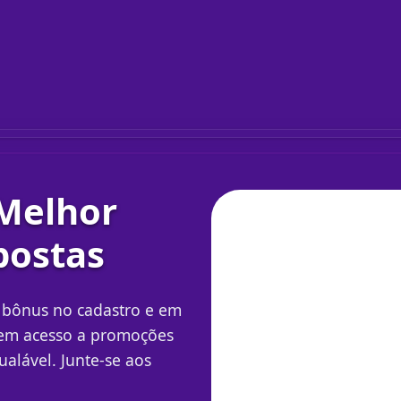
Melhor
postas
 bônus no cadastro e em
tem acesso a promoções
ualável. Junte-se aos