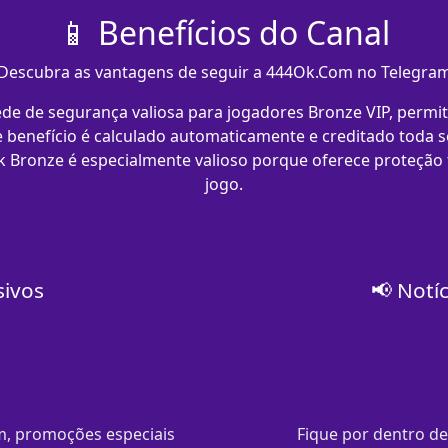
📱 Benefícios do Canal
Descubra as vantagens de seguir a 444Ok.Com no Telegra
de de segurança valiosa para jogadores Bronze VIP, perm
te benefício é calculado automaticamente e creditado tod
ck Bronze é especialmente valioso porque oferece proteç
jogo.
sivos
📢 Notí
m, promoções especiais
Fique por dentro d