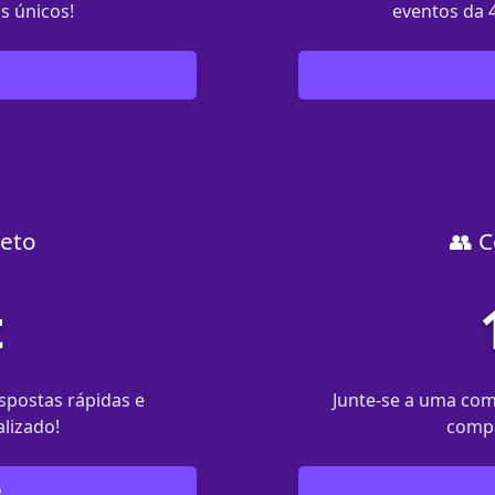
s únicos!
eventos da 
reto
👥 
t
espostas rápidas e
Junte-se a uma com
lizado!
compa
e