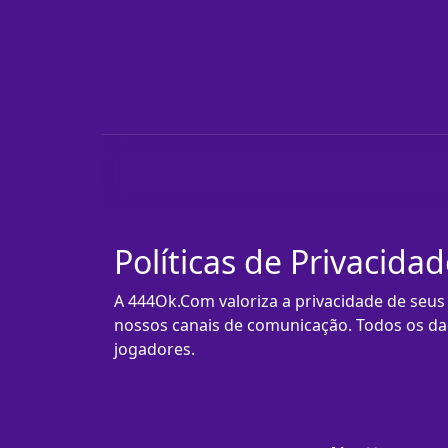
Políticas de Privacida
A 444Ok.Com valoriza a privacidade de seu
nossos canais de comunicação. Todos os dad
jogadores.