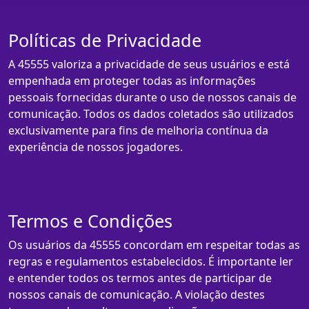
Políticas de Privacidade
A 45555 valoriza a privacidade de seus usuários e está
empenhada em proteger todas as informações
pessoais fornecidas durante o uso de nossos canais de
comunicação. Todos os dados coletados são utilizados
exclusivamente para fins de melhoria contínua da
experiência de nossos jogadores.
Termos e Condições
Os usuários da 45555 concordam em respeitar todas as
regras e regulamentos estabelecidos. É importante ler
e entender todos os termos antes de participar de
nossos canais de comunicação. A violação destes