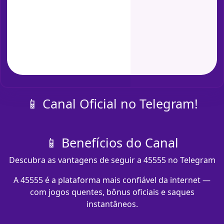
📱 Canal Oficial no Telegram!
📱 Benefícios do Canal
Descubra as vantagens de seguir a 45555 no Telegram
A 45555 é a plataforma mais confiável da internet —
com jogos quentes, bônus oficiais e saques
instantâneos.