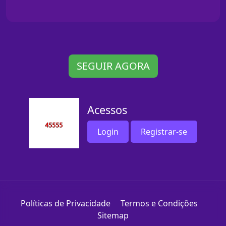
SEGUIR AGORA
Acessos
Login
Registrar-se
Políticas de Privacidade
Termos e Condições
Sitemap