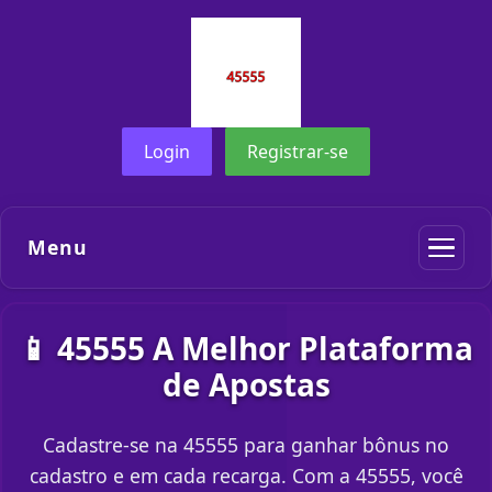
Login
Registrar-se
Menu
📱 45555 A Melhor Plataforma
de Apostas
Cadastre-se na 45555 para ganhar bônus no
cadastro e em cada recarga. Com a 45555, você