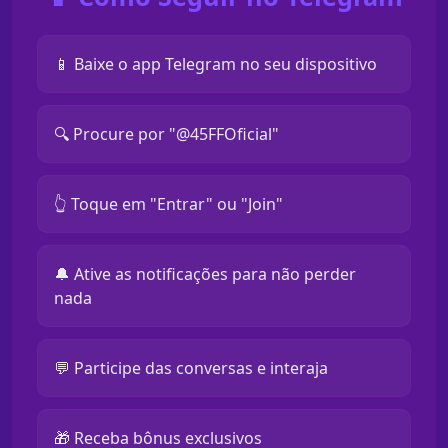
📱 Baixe o app Telegram no seu dispositivo
🔍 Procure por "@45FFOficial"
👆 Toque em "Entrar" ou "Join"
🔔 Ative as notificações para não perder
nada
💬 Participe das conversas e interaja
🎁 Receba bônus exclusivos