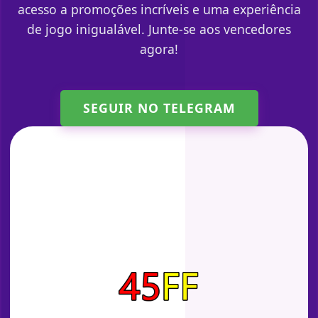
acesso a promoções incríveis e uma experiência
de jogo inigualável. Junte-se aos vencedores
agora!
SEGUIR NO TELEGRAM