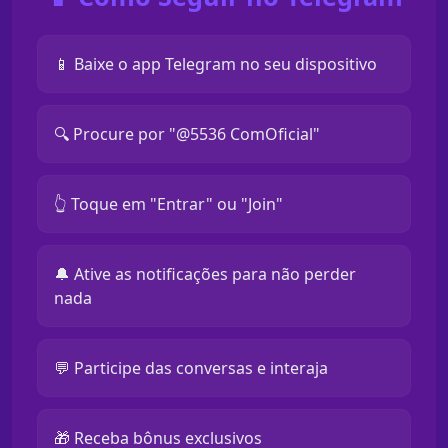
📱 Baixe o app Telegram no seu dispositivo
🔍 Procure por "@5536 ComOficial"
👆 Toque em "Entrar" ou "Join"
🔔 Ative as notificações para não perder
nada
💬 Participe das conversas e interaja
🎁 Receba bônus exclusivos