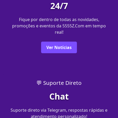
24/7
Fique por dentro de todas as novidades,
promoções e eventos da 5555Z.Com em tempo
real!
Ver Notícias
💬 Suporte Direto
Chat
Suporte direto via Telegram, respostas rápidas e
atendimento personalizado!