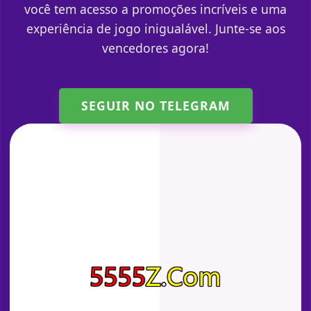
você tem acesso a promoções incríveis e uma
experiência de jogo inigualável. Junte-se aos
vencedores agora!
SEGUIR NO TELEGRAM