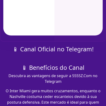
📱 Canal Oficial no Telegram!
📱 Benefícios do Canal
Descubra as vantagens de seguir a 5555Z.Com no
Telegram
O Inter Miami gera muitos cruzamentos, enquanto o
Nashville costuma ceder escanteios devido à sua
postura defensiva. Este mercado é ideal para quem