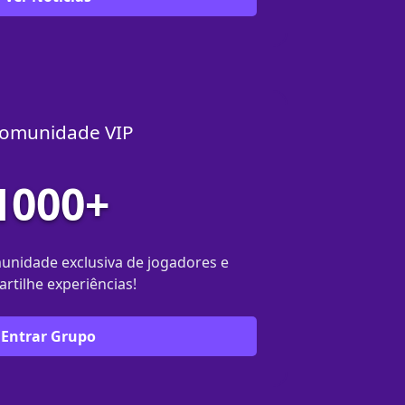
Comunidade VIP
1000+
unidade exclusiva de jogadores e
rtilhe experiências!
Entrar Grupo