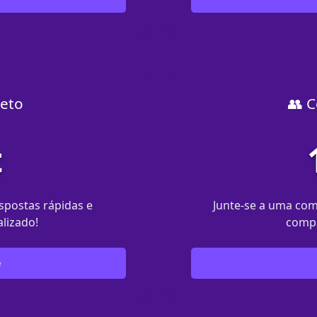
reto
👥 
t
espostas rápidas e
Junte-se a uma com
lizado!
compa
e