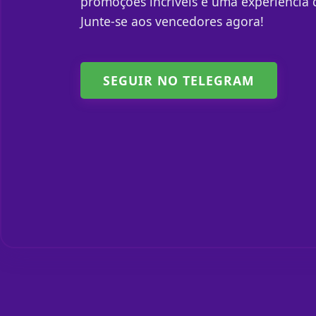
promoções incríveis e uma experiência d
Junte-se aos vencedores agora!
SEGUIR NO TELEGRAM