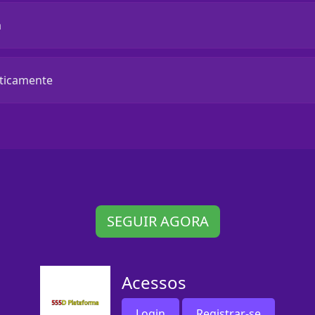
a
aticamente
SEGUIR AGORA
Acessos
Login
Registrar-se