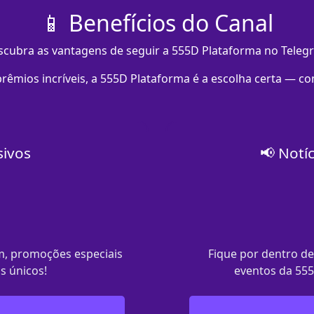
📱 Benefícios do Canal
scubra as vantagens de seguir a 555D Plataforma no Teleg
rêmios incríveis, a 555D Plataforma é a escolha certa — c
sivos
📢 Notí
m, promoções especiais
Fique por dentro d
s únicos!
eventos da 55