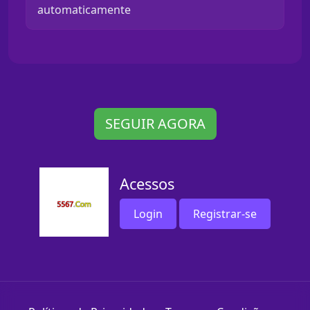
automaticamente
SEGUIR AGORA
Acessos
Login
Registrar-se