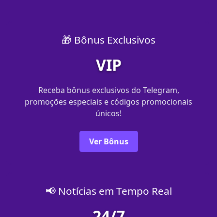
🎁 Bônus Exclusivos
VIP
Receba bônus exclusivos do Telegram,
promoções especiais e códigos promocionais
únicos!
Ver Bônus
📢 Notícias em Tempo Real
24/7