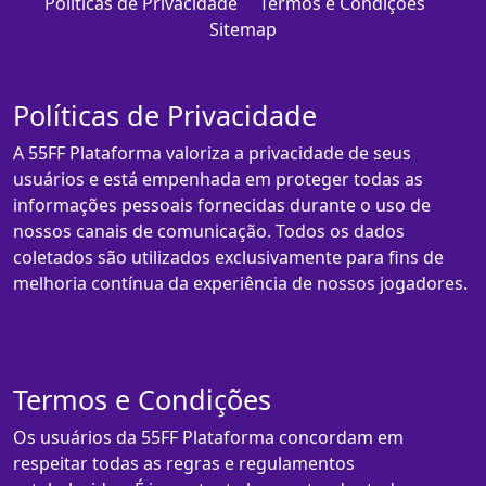
Políticas de Privacidade
Termos e Condições
Sitemap
Políticas de Privacidade
A 55FF Plataforma valoriza a privacidade de seus
usuários e está empenhada em proteger todas as
informações pessoais fornecidas durante o uso de
nossos canais de comunicação. Todos os dados
coletados são utilizados exclusivamente para fins de
melhoria contínua da experiência de nossos jogadores.
Termos e Condições
Os usuários da 55FF Plataforma concordam em
respeitar todas as regras e regulamentos