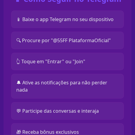
📱 Baixe o app Telegram no seu dispositivo
🔍 Procure por "@55FF PlataformaOficial"
👆 Toque em "Entrar" ou "Join"
🔔 Ative as notificações para não perder
nada
💬 Participe das conversas e interaja
🎁 Receba bônus exclusivos