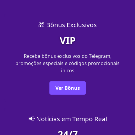
🎁 Bônus Exclusivos
VIP
Receba bônus exclusivos do Telegram,
promoções especiais e códigos promocionais
únicos!
Ver Bônus
📢 Notícias em Tempo Real
24/7