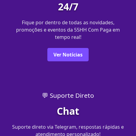
24/7
Fique por dentro de todas as novidades,
promoções e eventos da 55HH Com Paga em
tempo real!
Ver Notícias
💬 Suporte Direto
Chat
Suporte direto via Telegram, respostas rápidas e
atendimento personalizado!