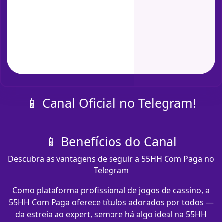
📱 Canal Oficial no Telegram!
📱 Benefícios do Canal
Descubra as vantagens de seguir a 55HH Com Paga no
Telegram
Como plataforma profissional de jogos de cassino, a
55HH Com Paga oferece títulos adorados por todos —
da estreia ao expert, sempre há algo ideal na 55HH