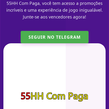
55HH Com Paga, você tem acesso a promoções
incríveis e uma experiência de jogo inigualável.
Junte-se aos vencedores agora!
SEGUIR NO TELEGRAM