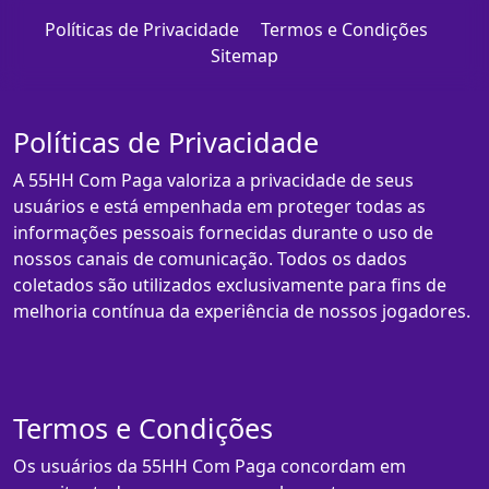
Políticas de Privacidade
Termos e Condições
Sitemap
Políticas de Privacidade
A 55HH Com Paga valoriza a privacidade de seus
usuários e está empenhada em proteger todas as
informações pessoais fornecidas durante o uso de
nossos canais de comunicação. Todos os dados
coletados são utilizados exclusivamente para fins de
melhoria contínua da experiência de nossos jogadores.
Termos e Condições
Os usuários da 55HH Com Paga concordam em