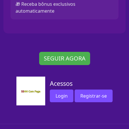
🎁 Receba bônus exclusivos
automaticamente
SEGUIR AGORA
Acessos
Login
Registrar-se