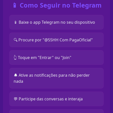
📱 Como Seguir no Telegram
📱 Baixe o app Telegram no seu dispositivo
🔍 Procure por "@55HH Com PagaOficial"
👆 Toque em "Entrar" ou "Join"
🔔 Ative as notificações para não perder
nada
💬 Participe das conversas e interaja