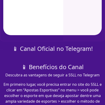
📱 Canal Oficial no Telegram!
📱 Benefícios do Canal
Descubra as vantagens de seguir a 55LL no Telegram
Em primeiro lugar, você precisa entrar no site do 55LL e
clicar em “Apostas Esportivas” no menu > você pode
escolher o esporte em que deseja apostar dentre uma
ampla variedade de esportes > escolher o método de