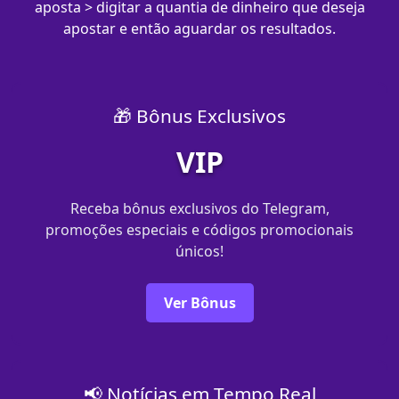
aposta > digitar a quantia de dinheiro que deseja
apostar e então aguardar os resultados.
🎁 Bônus Exclusivos
VIP
Receba bônus exclusivos do Telegram,
promoções especiais e códigos promocionais
únicos!
Ver Bônus
📢 Notícias em Tempo Real