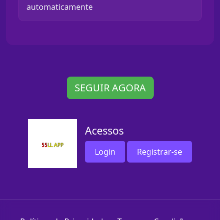
automaticamente
SEGUIR AGORA
Acessos
Login
Registrar-se