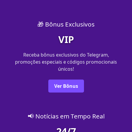
🎁 Bônus Exclusivos
VIP
Receba bônus exclusivos do Telegram,
promoções especiais e códigos promocionais
únicos!
Ver Bônus
📢 Notícias em Tempo Real
24/7