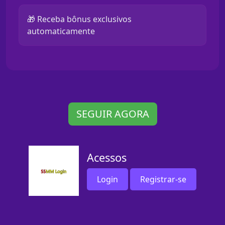
🎁 Receba bônus exclusivos
automaticamente
SEGUIR AGORA
Acessos
Login
Registrar-se