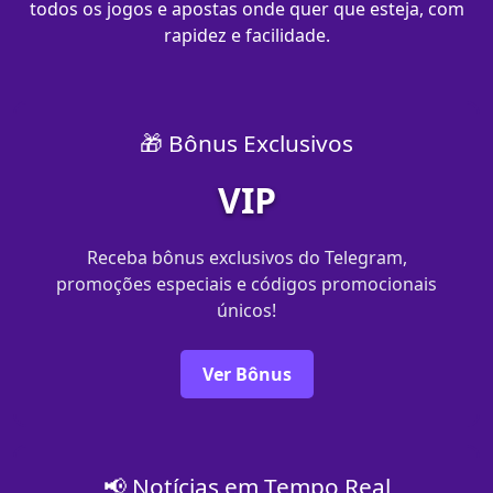
todos os jogos e apostas onde quer que esteja, com
rapidez e facilidade.
🎁 Bônus Exclusivos
VIP
Receba bônus exclusivos do Telegram,
promoções especiais e códigos promocionais
únicos!
Ver Bônus
📢 Notícias em Tempo Real