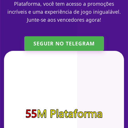
Plataforma, você tem acesso a promoções
incríveis e uma experiência de jogo inigualável.
Junte-se aos vencedores agora!
SEGUIR NO TELEGRAM