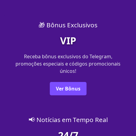
🎁 Bônus Exclusivos
VIP
Receba bônus exclusivos do Telegram,
promoções especiais e códigos promocionais
únicos!
Ver Bônus
📢 Notícias em Tempo Real
24/7