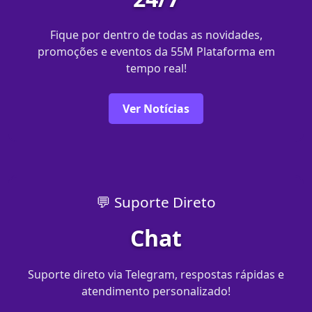
Fique por dentro de todas as novidades,
promoções e eventos da 55M Plataforma em
tempo real!
Ver Notícias
💬 Suporte Direto
Chat
Suporte direto via Telegram, respostas rápidas e
atendimento personalizado!