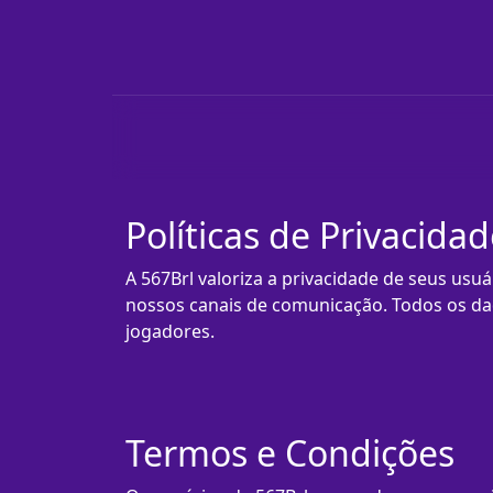
Políticas de Privacida
A 567Brl valoriza a privacidade de seus us
nossos canais de comunicação. Todos os dad
jogadores.
Termos e Condições