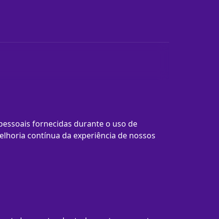
pessoais fornecidas durante o uso de
elhoria contínua da experiência de nossos