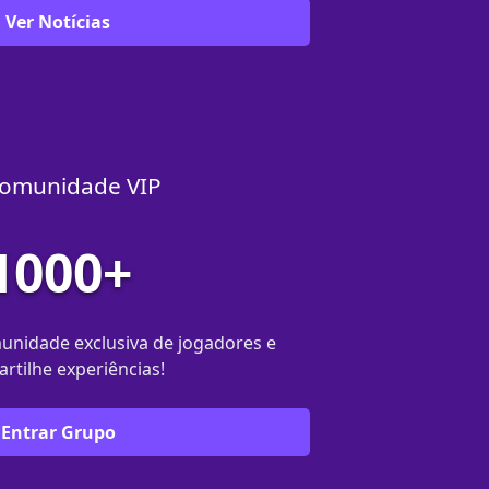
Ver Notícias
Comunidade VIP
1000+
unidade exclusiva de jogadores e
rtilhe experiências!
Entrar Grupo