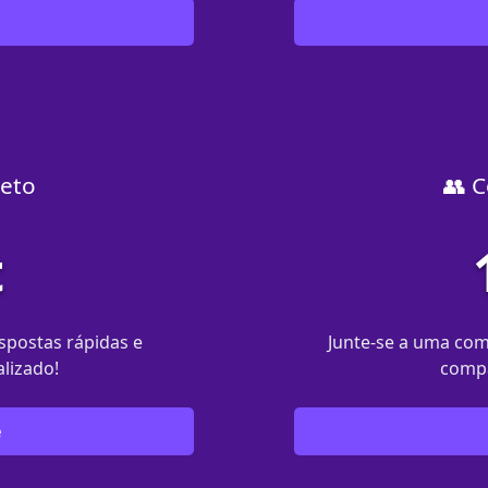
reto
👥 
t
espostas rápidas e
Junte-se a uma com
lizado!
compa
e