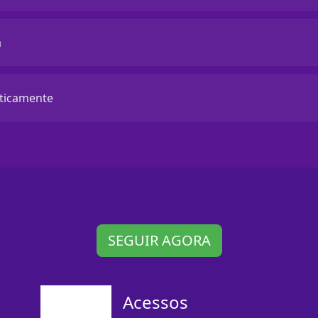
a
aticamente
SEGUIR AGORA
Acessos