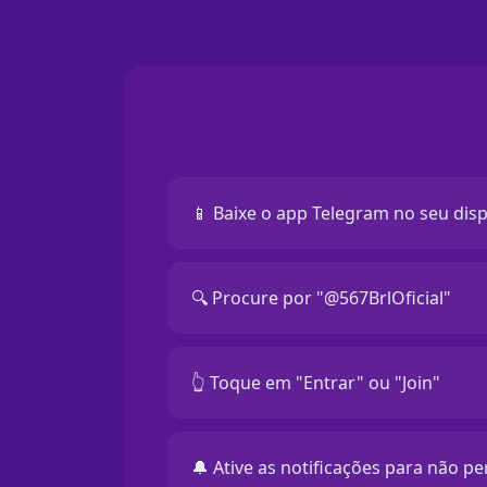
📱 Baixe o app Telegram no seu disp
🔍 Procure por "@567BrlOficial"
👆 Toque em "Entrar" ou "Join"
🔔 Ative as notificações para não p