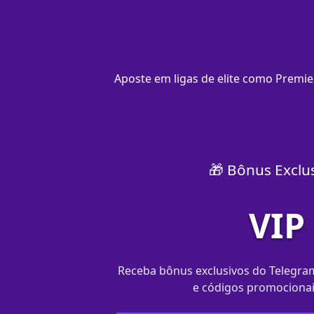
Aposte em ligas de elite como Premie
🎁 Bônus Exclu
VIP
Receba bônus exclusivos do Telegra
e códigos promocionai