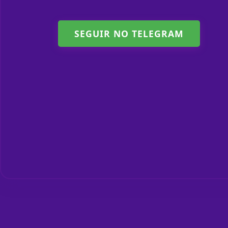
SEGUIR NO TELEGRAM