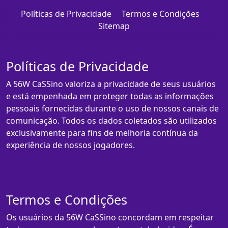
Políticas de Privacidade
Termos e Condições
Sitemap
Políticas de Privacidade
A 56W CaSSino valoriza a privacidade de seus usuários
e está empenhada em proteger todas as informações
pessoais fornecidas durante o uso de nossos canais de
comunicação. Todos os dados coletados são utilizados
exclusivamente para fins de melhoria contínua da
experiência de nossos jogadores.
Termos e Condições
Os usuários da 56W CaSSino concordam em respeitar