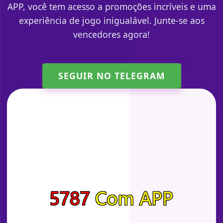
APP, você tem acesso a promoções incríveis e uma
experiência de jogo inigualável. Junte-se aos
vencedores agora!
SEGUIR NO TELEGRAM