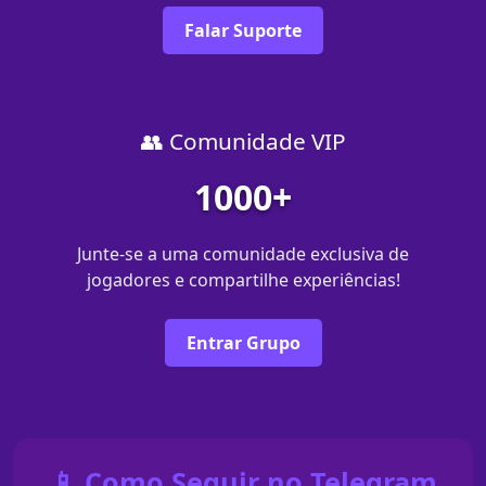
Falar Suporte
👥 Comunidade VIP
1000+
Junte-se a uma comunidade exclusiva de
jogadores e compartilhe experiências!
Entrar Grupo
📱 Como Seguir no Telegram